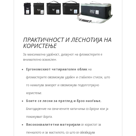
ПРАКТИЧНОСТ И ЛЕСНОТИЈА НА
КОРИСТЕЊЕ
За максимална удобност, дизајнот на фломастерите е
внимателно осмислен.
Ергономскиот четириаголен облик
на
фломастерите овозможува удобен и стабилен стисок, што
го намалува заморот и овозможува подолготрајно
користење.
Боите се лесни за преглед и брзо наоѓање
,
благодарение на означените капачиња со бројки кои ја
покажуваат бојата.
Висококвалитетни материјали
се користат за
пенкалото и за мастилото, со што се обезбедува