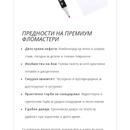
ПРЕДНОСТИ НА ПРЕМИУМ
ФЛОМАСТЕРИ
Двострани зафати
: Комбинација од тенка и широка
глава, погодна за детали и големи површини.
Изобилство на бои
: Голема палета за сите креативни
потреби и дисциплини.
Сигурен квалитет
: Тестирани и сертифицирани за
долготрајност и сигурност.
Практична торба за складирање
: Водоотпорна и
пренослива торба за уредно складирање и лесно носење.
Удобен дизајн
: Ергономски дизајн на телото за
удобност при користење и долго време.
Со премиум фломастерите, внесете боја и живот во секоја