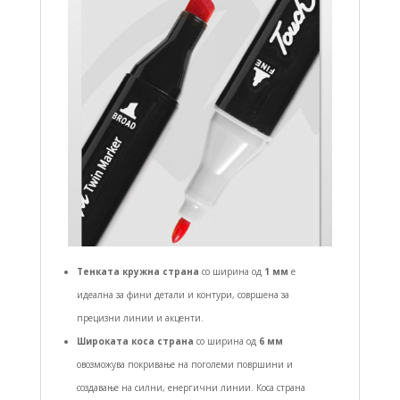
Тенката кружна страна
со ширина од
1 мм
е
идеална за фини детали и контури, совршена за
прецизни линии и акценти.
Широката коса страна
со ширина од
6 мм
овозможува покривање на поголеми површини и
создавање на силни, енергични линии. Коса страна