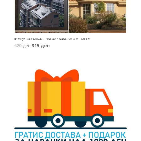
ФОЛИЈА ЗА СТАКЛО – ONEWAY NANO SILVER – 60 CM
Original
Current
420
ден
315
ден
price
price
was:
is:
420 ден.
315 ден.