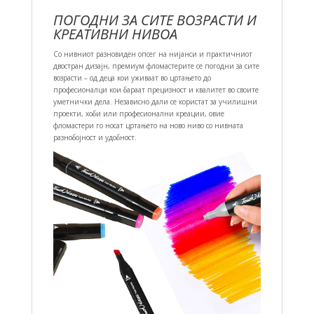
ПОГОДНИ ЗА СИТЕ ВОЗРАСТИ И
КРЕАТИВНИ НИВОА
Со нивниот разновиден опсег на нијанси и практичниот
двостран дизајн, премиум фломастерите се погодни за сите
возрасти – од деца кои уживаат во цртањето до
професионалци кои бараат прецизност и квалитет во своите
уметнички дела. Независно дали се користат за училишни
проекти, хоби или професионални креации, овие
фломастери го носат цртањето на ново ниво со нивната
разнобојност и удобност.