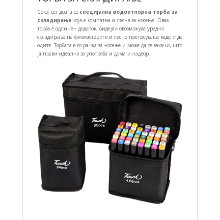
Секој сет доаѓа со
специјална водоотпорна торба за
складирање
која е компатна и лесна за носење. Оваа
торба е одличен додаток, бидејќи овозможува уредно
складирање на фломастерите и лесно пренесување каде и да
одите. Торбата е со рачка за носење и може да се закачи, што
ја прави идеална за употреба и дома и надвор.