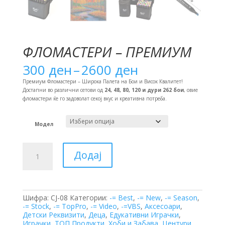
ФЛОМАСТЕРИ – ПРЕМИУМ
Price
300
ден
–
2600
ден
range:
300 ден
Премиум Фломастери – Широка Палета на Бои и Висок Квалитет!
through
Достапни во различни сетови од
24, 48, 80, 120 и дури 262 бои
, овие
2600 ден
фломастери ќе го задоволат секој вкус и креативна потреба.
Модел
Фломастери
Додај
-
Премиум
количина
Шифра:
CJ-08
Категории:
-= Best
,
-= New
,
-= Season
,
-= Stock
,
-= TopPro
,
-= Video
,
-=VBS
,
Аксесоари
,
Детски Реквизити
,
Деца
,
Едукативни Играчки
,
Играчки
,
ТОП Продукти
,
Хоби и Забава
,
Центури