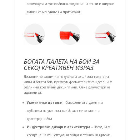
овозможува и флексибилно создавање на тенки и широки
линии со менување на притисокот.
БОГАТА ПАЛЕТА НА БОИ ЗА
СЕКОЈ КРЕАТИВЕН ИЗРАЗ
Достапни во различни пакувања и со широка палета на
живи и богати бои, премиум фломастерите се идеални за
различни креативни дисциплини. Овие фломастери се
идеални за:
Уметничко цртање
– Совршени за студенти и
љубители на уметност кои бараат живописни и
долготрајни бои.
Индустриски дизајн и архитектура
– Погодни за
креирање на концептуални скици и технички цртежи.