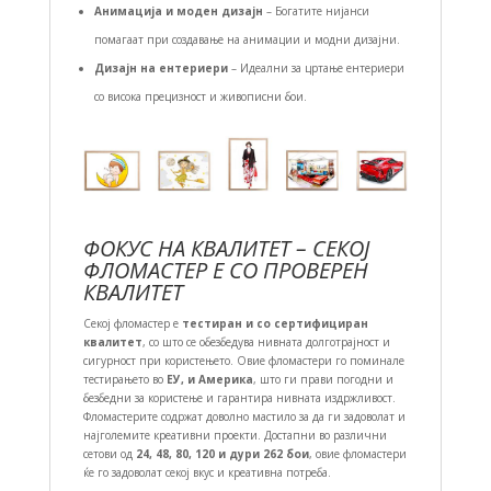
Анимација и моден дизајн
– Богатите нијанси
помагаат при создавање на анимации и модни дизајни.
Дизајн на ентериери
– Идеални за цртање ентериери
со висока прецизност и живописни бои.
ФОКУС НА КВАЛИТЕТ – СЕКОЈ
ФЛОМАСТЕР Е СО ПРОВЕРЕН
КВАЛИТЕТ
Секој фломастер е
тестиран и со сертифициран
квалитет
, со што се обезбедува нивната долготрајност и
сигурност при користењето. Овие фломастери го поминале
тестирањето во
ЕУ, и Америка
, што ги прави погодни и
безбедни за користење и гарантира нивната издржливост.
Фломастерите содржат доволно мастило за да ги задоволат и
најголемите креативни проекти. Достапни во различни
сетови од
24, 48, 80, 120 и дури 262 бои
, овие фломастери
ќе го задоволат секој вкус и креативна потреба.