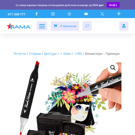
Инфо
Со секоја нарачка стануваш потенцијален доботник на ваучер од
5000 ден
!






071 308 777
0 Артикли

Почетна
/
Опрема
/
Центури
/
-= Video
/
-=VBS
/ Фломастери – Премиум