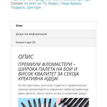
Ознаки:
As seen on TV
,
Видео
,
Пиши Бриши
,
Подарок
,
Центури
Опис
Додатни информации
Коментари (0)
ОПИС
ПРЕМИУМ ФЛОМАСТЕРИ –
ШИРОКА ПАЛЕТА НА БОИ И
ВИСОК КВАЛИТЕТ ЗА СЕКОЈА
КРЕАТИВНА ИДЕЈА!
За сите креативци, уметници, студенти и професионалци,
премиум фломастерите се совршениот избор кој комбинира
врвен квалитет, богата палета на бои и иновативен дизајн.