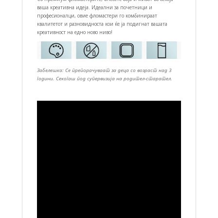
ваша креативна идеја. Идеални за почетници и
професионалци, овие фломастери го комбинираат
квалитетот и разновидноста кои ќе ја подигнат вашата
креативност на едно ново ниво!
Забелешка: Се препорачуваат за деца со возраст над 3
години. Секогаш под супервизија на родител-старател.