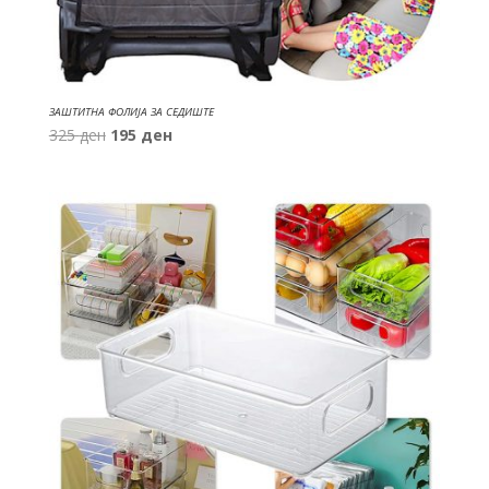
ЗАШТИТНА ФОЛИЈА ЗА СЕДИШТЕ
Original
Current
325
ден
195
ден
price
price
was:
is:
325 ден.
195 ден.