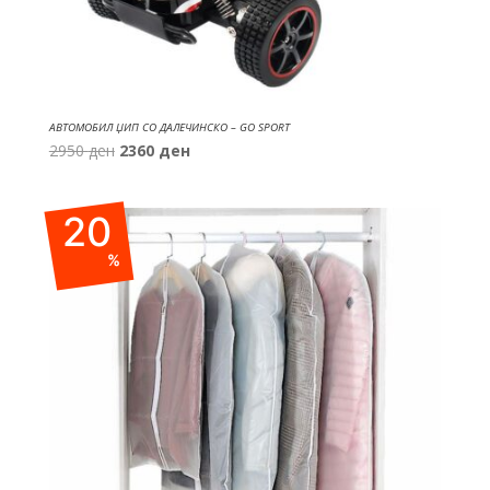
АВТОМОБИЛ ЏИП СО ДАЛЕЧИНСКО – GO SPORT
Original
Current
2950
ден
2360
ден
price
price
was:
is:
20
2950 ден.
2360 ден.
%