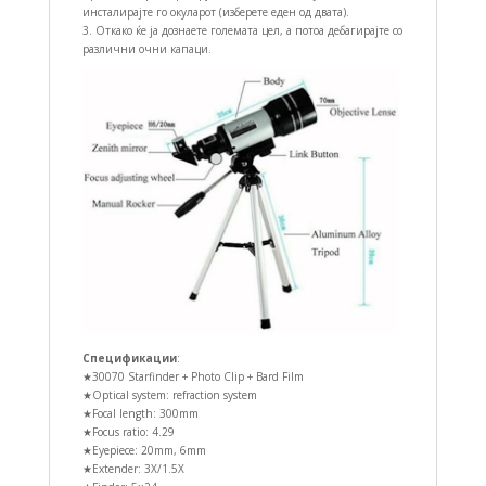
инсталирајте го окуларот (изберете еден од двата).
3. Откако ќе ја дознаете големата цел, а потоа дебагирајте со
различни очни капаци.
Спецификации
:
★30070 Starfinder + Photo Clip + Bard Film
★Optical system: refraction system
★Focal length: 300mm
★Focus ratio: 4.29
★Eyepiece: 20mm, 6mm
★Extender: 3X/1.5X