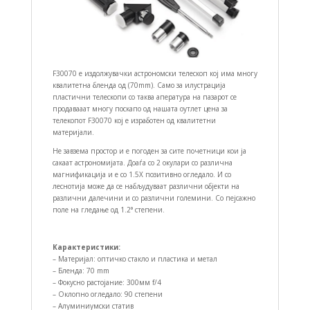
F30070 е издолжувачки астрономски телескоп кој има многу
квалитетна бленда од (70mm). Само за илустрација
пластични телескопи со таква апература на пазарот се
продавааат многу поскапо од нашата оутлет цена за
телекопот F30070 кој е изработен од квалитетни
материјали.
Не завзема простор и е погоден за сите почетници кои ја
сакаат астрономијата. Доаѓа со 2 окулари со различна
магнификација и е со 1.5X позитивно огледало. И со
леснотија може да се набљудуваат различни објекти на
различни далечини и со различни големини. Со пејсажно
поле на гледање од 1.2° степени.
Карактеристики:
– Материјал: оптичко стакло и пластика и метал
– Бленда: 70 mm
– Фокусно растојание: 300мм f/4
– Оклопно огледало: 90 степени
– Алуминиумски статив