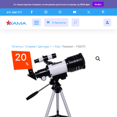
Инфо
Со секоја нарачка стануваш потенцијален доботник на ваучер од
5000 ден
!






071 308 777
0 Артикли

Почетна
/
Опрема
/
Центури
/
-= Kids
/ Телескоп – F30070
20
%