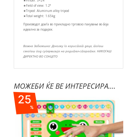
★Finder: 5×24
★Field of view: 1.2°
★Tripod: Aluminum alloy tripod
★Total weight: 1.65kg
Производот доаѓа во прикладно трговско пакување во боја
идеално за подарок.
Важна Забелешка: Доколку го користат деца, тогаш
секогаш под супервизија на родител-старател. НИКОГАШ
ДИРЕКТНО ВО СОНЦЕТО
МОЖЕБИ ЌЕ ВЕ ИНТЕРЕСИРА....
25
%