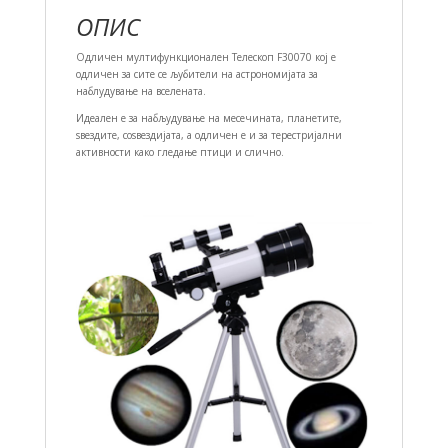
ОПИС
Одличен мултифункционален Телескоп F30070 кој е
одличен за сите се љубители на астрономијата за
наблудување на вселената.
Идеален е за набљудување на месечината, планетите,
ѕвездите, соѕвездијата, а одличен е и за терестријални
активности како гледање птици и слично.