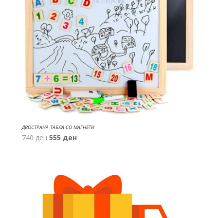
ДВОСТРАНА ТАБЛА СО МАГНЕТИ
Original
Current
740
ден
555
ден
price
price
was:
is:
740 ден.
555 ден.