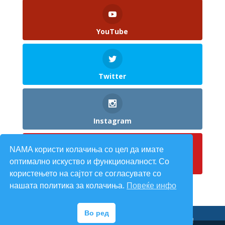
YouTube
Twitter
Instagram
NAMA користи колачиња со цел да имате
оптимално искуство и функционалност. Со
Pinterest
користењето на сајтот се согласувате со
нашата политика за колачиња.
Повеќе инфо
Во ред
©
Центури
Сите права се задржани |
Приватност
|
Правила
|