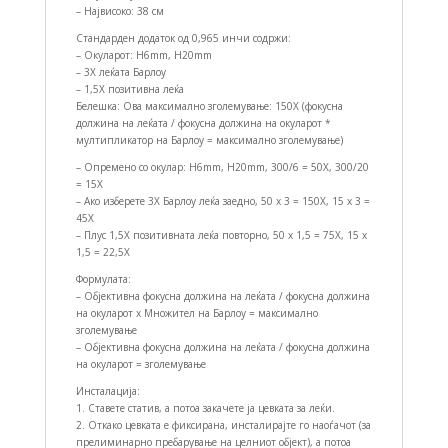
– Највисоко: 38 см
Стандарден додаток од 0,965 инчи содржи:
– Окуларот: H6mm, H20mm
– 3X леќата Барлоу
– 1,5X позитивна леќа
Белешка: Ова максимално зголемување: 150X (фокусна
должина на леќата / фокусна должина на окуларот *
мултипликатор на Барлоу = максимално зголемување)
– Опремено со окулар: H6mm, H20mm, 300/6 = 50X, 300/20
= 15X
– Ако изберете 3X Барлоу леќа заедно, 50 x 3 = 150X, 15 x 3 =
45X
– Плус 1,5X позитивната леќа повторно, 50 x 1,5 = 75X, 15 x
1,5 = 22,5X
Формулата:
– Објективна фокусна должина на леќата / фокусна должина
на окуларот x Множител на Барлоу = максимално
зголемување
– Објективна фокусна должина на леќата / фокусна должина
на окуларот = зголемување
Инсталација:
1. Ставете статив, а потоа закачете ја цевката за леќи.
2. Откако цевката е фиксирана, инсталирајте го наоѓачот (за
прелиминарно пребарување на целниот објект), а потоа