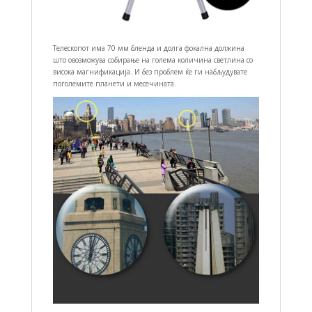
Телескопот има 70 мм бленда и долга фокална должина
што овозможува собирање на голема количина светлина со
висока магнификација. И без проблем ќе ги набљудувате
поголемите планети и месечината.