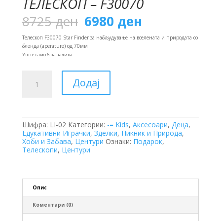
ТЕЛЕСКОП – F30070
Original
Current
8725
ден
6980
ден
price
price
was:
is:
Телескоп F30070 Star Finder за набљудување на вселената и природата со
8725 ден.
6980 ден.
бленда (aperature) од 70мм
Уште само 6 на залиха
Телескоп
Додај
-
F30070
количина
Шифра:
LI-02
Категории:
-= Kids
,
Аксесоари
,
Деца
,
Едукативни Играчки
,
Зделки
,
Пикник и Природа
,
Хоби и Забава
,
Центури
Ознаки:
Подарок
,
Телескопи
,
Центури
Опис
Коментари (0)