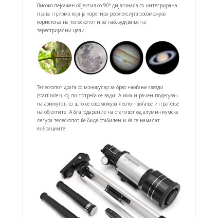
Високо пејсажен објектив со 90° дијагонала со интегрирана
права призма која ја корегира рефлексијта овозможува
користење на телескопот и за набљудување на
терестријални цели.
Телескопот доаѓа со монокулар за брзо наоѓање ѕвезди
(starfinder) кој по потреба се вади. А има и рачен подесувач
на азимутот, со што се овозможува лесно наоѓање и пратење
на објектите. А благодарение на стативот од алуминиумска
легура телескопот ќе биде стабилен и ќе се намалат
вибрациите.