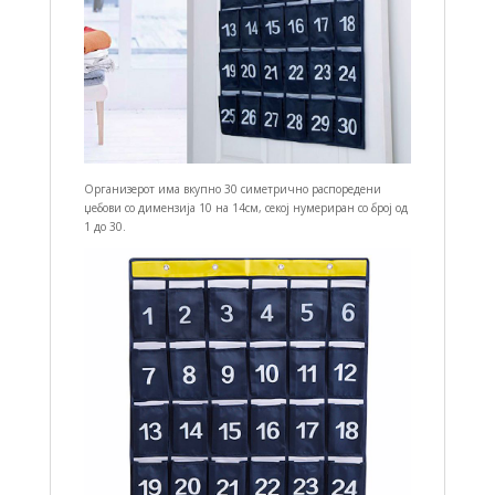
Организерот има вкупно 30 симетрично распоредени
џебови со димензија 10 на 14см, секој нумериран со број од
1 до 30.