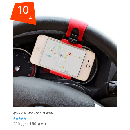
was:
is:
10
155 ден.
100 ден.
%
ДРЖАЧ ЗА МОБИЛЕН НА ВОЛАН
Оценето
Original
Current
200
ден
180
ден
5.00
од 5