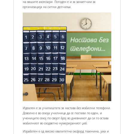
на вашите аксесоари. Погоден е и за занаетчии за
организација на ситни делчиња.
Идеален е за училиштата за настава без мобилни телефони.
Доволно е во секоја училница да се постави по еден, и
учениците секој по својот број во дневникот да си го остава
мобилниот во соодветно нумерираниот џеб.
Изработен е од високо квалитетна оксфорд ткаенина, јака и