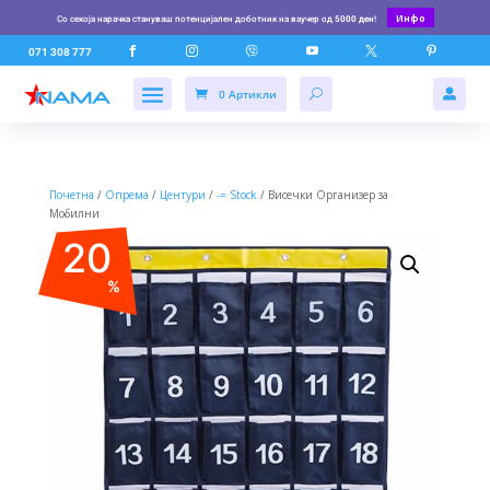
Инфо
Со секоја нарачка стануваш потенцијален доботник на ваучер од
5000 ден
!






071 308 777
0 Артикли

Почетна
/
Опрема
/
Центури
/
-= Stock
/ Висечки Организер за
Мобилни
20
%