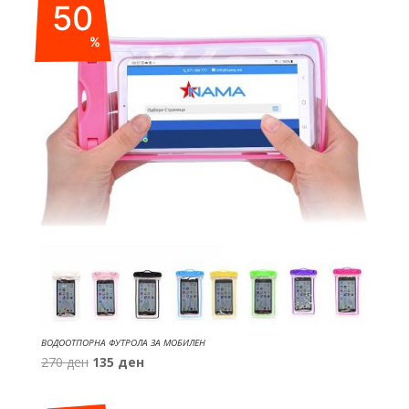
50
500 ден.
350 ден.
%
ВОДООТПОРНА ФУТРОЛА ЗА МОБИЛЕН
Original
Current
270
ден
135
ден
price
price
was:
is: