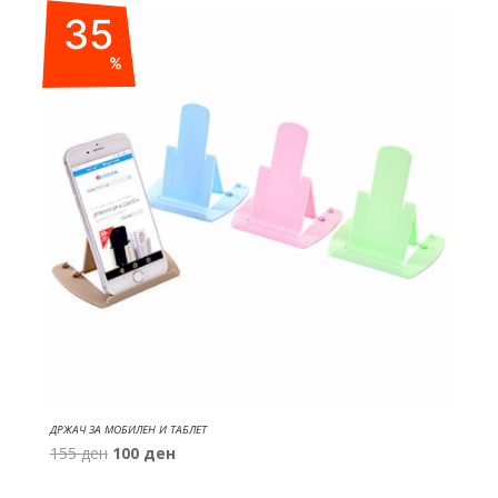
was:
is:
35
450 ден.
270 ден.
%
ДРЖАЧ ЗА МОБИЛЕН И ТАБЛЕТ
Original
Current
155
ден
100
ден
price
price