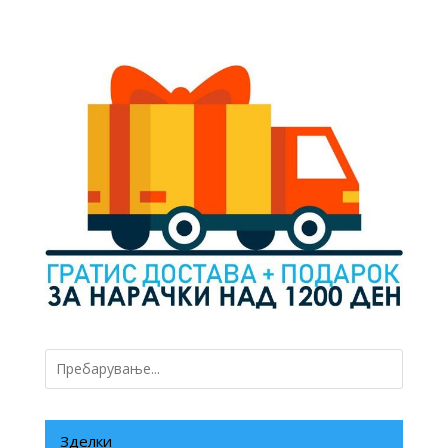
price
price
was:
is:
1100 ден.
550 ден.
Зделки