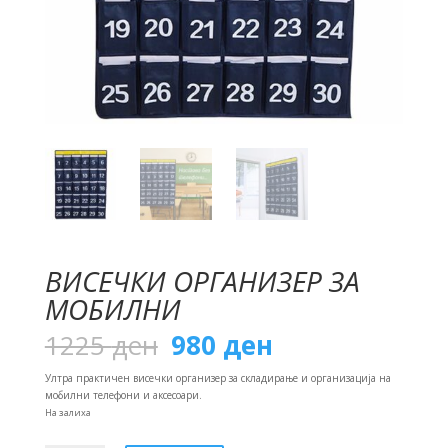
ВИСЕЧКИ ОРГАНИЗЕР ЗА
МОБИЛНИ
Original
Current
1225
ден
980
ден
price
price
was:
is:
Ултра практичен висечки организер за складирање и организација на
1225 ден.
980 ден.
мобилни телефони и аксесоари.
На залиха