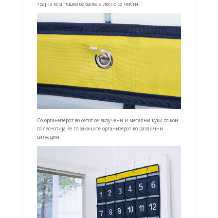
трајна која тешко се валка а лесно се чисти.
Со организерот во сетот се вклучени и метални куки со кои
со леснотија ќе го закачите организерот во различни
ситуации.