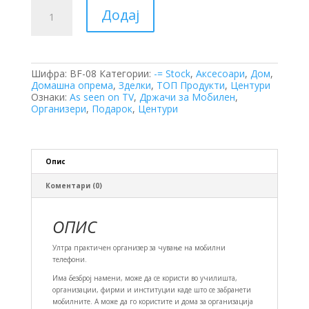
Висечки
Додај
Организер
за
Мобилни
количина
Шифра:
BF-08
Категории:
-= Stock
,
Аксесоари
,
Дом
,
Домашна опрема
,
Зделки
,
ТОП Продукти
,
Центури
Ознаки:
As seen on TV
,
Држачи за Мобилен
,
Организери
,
Подарок
,
Центури
Опис
Коментари (0)
ОПИС
Ултра практичен организер за чување на мобилни
телефони.
Има безброј намени, може да се користи во училишта,
организации, фирми и институции каде што се забранети
мобилните. А може да го користите и дома за организација