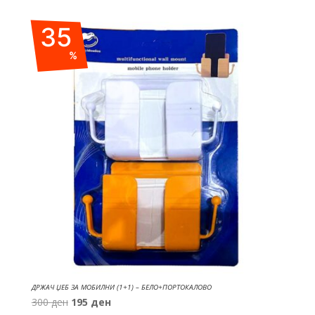
price
price
was:
is:
35
200 ден.
180 ден.
%
ДРЖАЧ ЏЕБ ЗА МОБИЛНИ (1+1) – БЕЛО+ПОРТОКАЛОВО
Original
Current
300
ден
195
ден