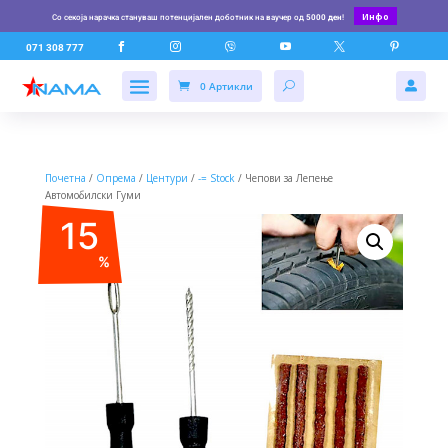
Инфо
Со секоја нарачка стануваш потенцијален доботник на ваучер од
5000 ден
!






071 308 777
0 Артикли

Почетна
/
Опрема
/
Центури
/
-= Stock
/ Чепови за Лепење
Автомобилски Гуми
15
%