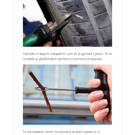
Најпрво го вадите предметот што ви ја дупнал гумата. И по
потреба ја обработувате дупката со алатката со бургија.
Го поставувате чепот на алатката за вметнување и го