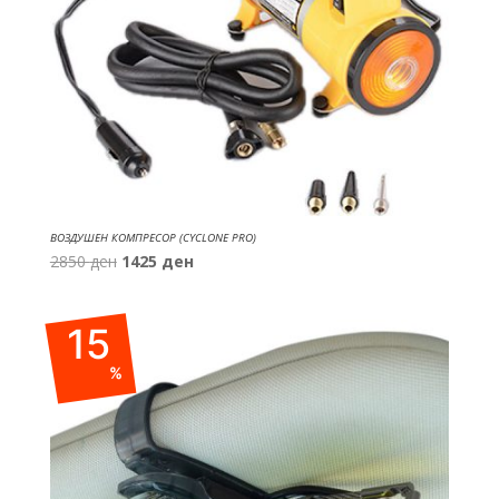
ВОЗДУШЕН КОМПРЕСОР (CYCLONE PRO)
Original
Current
2850
ден
1425
ден
price
price
was:
is:
15
2850 ден.
1425 ден.
%