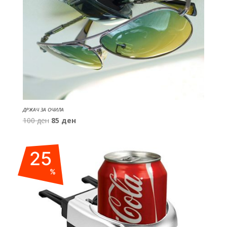
ДРЖАЧ ЗА ОЧИЛА
Original
Current
100
ден
85
ден
price
price
was:
is:
25
100 ден.
85 ден.
%