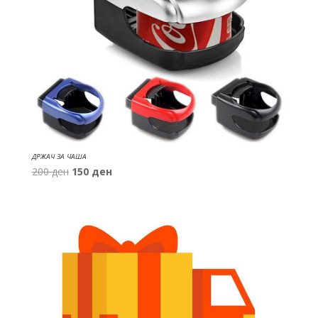
ДРЖАЧ ЗА ЧАША
Original
Current
200
ден
150
ден
price
price
was:
is:
200 ден.
150 ден.