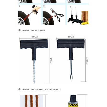
Димензии на алатките:
Димензии на чеповите и лепилото: