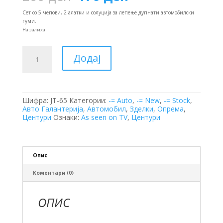
price
price
was:
is:
Сет со 5 чепови, 2 алатки и солуција за лепење дупнати автомобилски
200 ден.
170 ден.
гуми.
На залиха
Чепови
Додај
за
Лепење
Автомобилски
Гуми
количина
Шифра:
JT-65
Категории:
-= Auto
,
-= New
,
-= Stock
,
Авто Галантерија
,
Автомобил
,
Зделки
,
Опрема
,
Центури
Ознаки:
As seen on TV
,
Центури
Опис
Коментари (0)
ОПИС