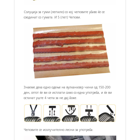
Солуција за гуми (лепило) со кој чеповите убаво ќе се
соединат со гумата. И 5 (пет) Чепови.
Знаеме дека едно одење на вулканизер чини од 150-200
ден, сетот ќе ви се исплати само со една употреба, и ќе ви
останат уште 4 чепа за не дај боже.
Чеповите се исклучително лесни за употреба.