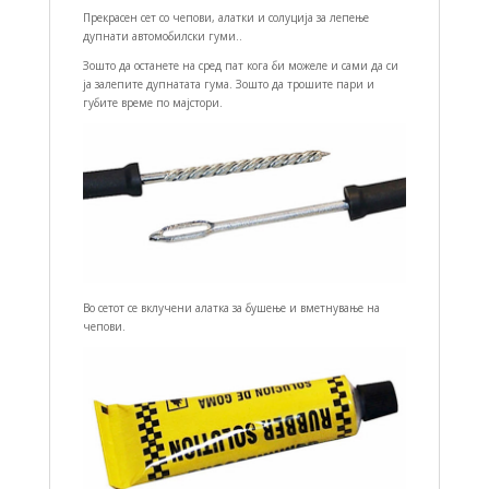
Прекрасен сет со чепови, алатки и солуција за лепење
дупнати автомобилски гуми..
Зошто да останете на сред пат кога би можеле и сами да си
ја залепите дупнатата гума. Зошто да трошите пари и
губите време по мајстори.
Во сетот се вклучени алатка за бушење и вметнување на
чепови.