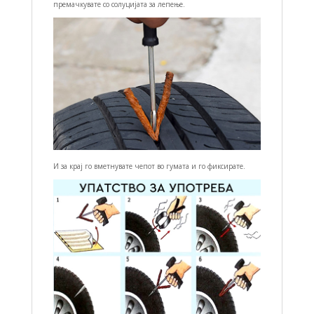
премачкувате со солуцијата за лепење.
И за крај го вметнувате чепот во гумата и го фиксирате.