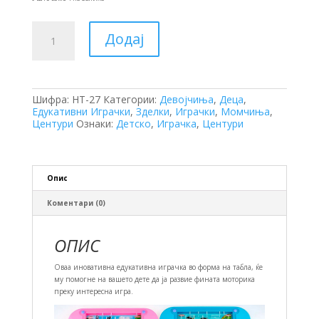
Гравитациски
Додај
Лавиринт
количина
Шифра:
HT-27
Категории:
Девојчиња
,
Деца
,
Едукативни Играчки
,
Зделки
,
Играчки
,
Момчиња
,
Центури
Ознаки:
Детско
,
Играчка
,
Центури
Опис
Коментари (0)
ОПИС
Оваа иновативна едукативна играчка во форма на табла, ќе
му помогне на вашето дете да ја развие фината моторика
преку интересна игра.