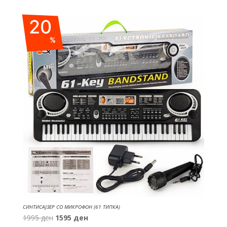
was:
is:
20
350 ден.
280 ден.
%
СИНТИСАЈЗЕР СО МИКРОФОН (61 ТИПКА)
Original
Current
1995
ден
1595
ден