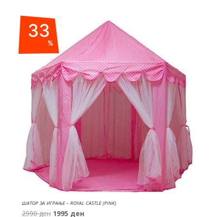
33
%
ШАТОР ЗА ИГРАЊЕ – ROYAL CASTLE (PINK)
Original
Current
2990
ден
1995
ден