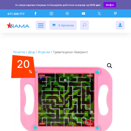
Инфо
Со секоја нарачка стануваш потенцијален доботник на ваучер од
5000 ден
!






071 308 777
0 Артикли

Почетна
/
Деца
/
Играчки
/ Гравитациски Лавиринт
20
%