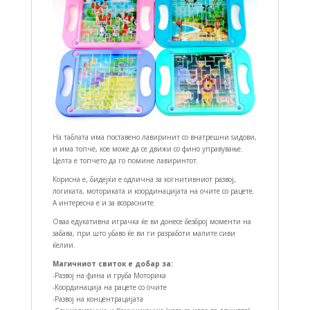
На таблата има поставено лавиринит со внатрешни ѕидови,
и има топче, кое може да се движи со фино управување.
Целта е топчето да го помине лавиринтот.
Корисна е, бидејќи е одлична за когнитивниот развој,
логиката, моториката и координацијата на очите со рацете.
А интересна е и за возрасните.
Оваа едукативна играчка ќе ви донесе безброј моменти на
забава, при што убаво ќе ви ги разработи малите сиви
ќелии.
Магичниот свиток е добар за:
-Развој на фина и груба Моторика
-Координација на рацете со очите
-Развој на концентрацијата