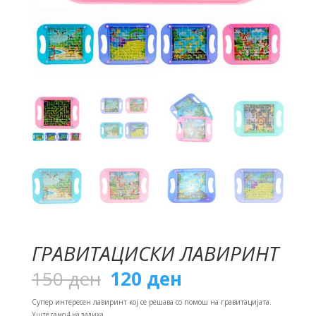
ГРАВИТАЦИСКИ ЛАВИРИНТ
Original
Current
150
ден
120
ден
price
price
was:
is:
Супер интересен лавиринт кој се решава со помош на гравитацијата.
150 ден.
120 ден.
Уште само 4 на залиха