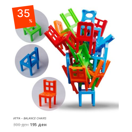
was:
is:
35
700 ден.
525 ден.
%
ИГРА – BALANCE CHAIRS
Original
Current
300
ден
195
ден
price
price