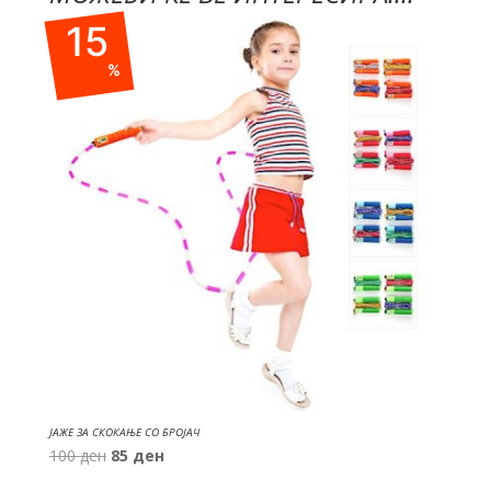
15
%
ЈАЖЕ ЗА СКОКАЊЕ СО БРОЈАЧ
Original
Current
100
ден
85
ден
price
price