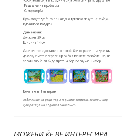
-Социјализација и Комуникација (кога се игра во друштво)
-Решавање на проблеми
-Самодоверба
Производот доаѓа во прикладно трговско пакување во боја,
идеално за подарок.
Димензии
:
Должина 20 см
Ширина 14 см
Лавиринтот е достапен во повеќе бои со различни дезени,
доколку имате преференца за боја пишете во забелешка, во
спротивно ќе ви биде пратена боја по случаен избор.
Цената е за 1 лавиринт.
Забелешка: За деца над 3 годишна возраст, секогаш под
супервизија на родител-старател.
МОЖЕБИ ЌЕ ВЕ ИНТЕРЕСИРА....