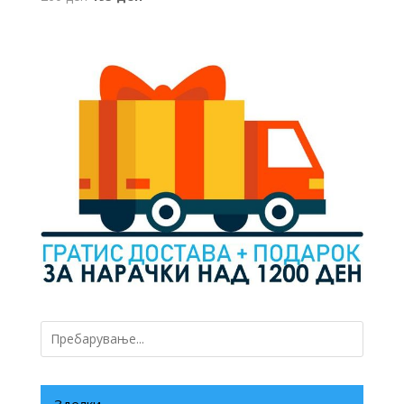
price
price
was:
is:
260 ден.
195 ден.