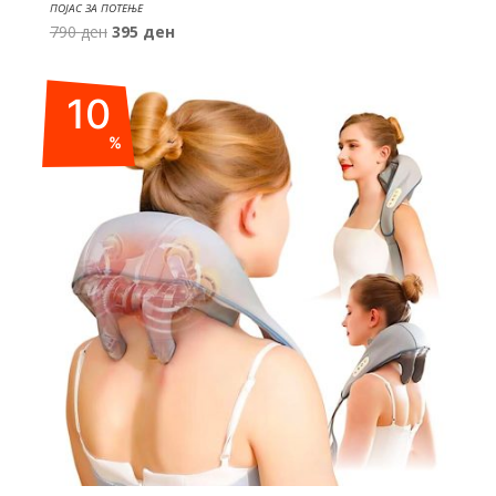
ПОЈАС ЗА ПОТЕЊЕ
Original
Current
790
ден
395
ден
price
price
was:
is:
10
790 ден.
395 ден.
%