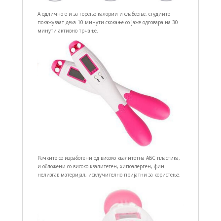
А одлично е и за горење калории и слабеење, студиите
покажуваат дека 10 минути скокање со јаже одговара на 30
минути активно трчање.
Рачките се изработени од високо квалитетна АБС пластика,
и обложени со високо квалитетен, хипоалерген, фин
нелизгав материјал, исклучително пријатни за користење.