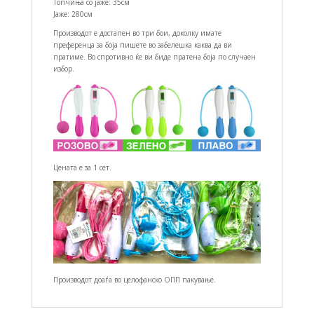
Топчиња со јаже: 35см
Јаже: 280см
Производот е достапен во три бои, доколку имате
преференца за боја пишете во забелешка каква да ви
пратиме. Во спротивно ќе ви биде пратена боја по случаен
избор.
Цената е за 1 сет.
Производот доаѓа во целофанско ОПП пакување.