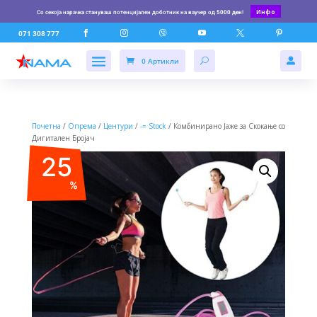
Инфо
Со секоја нарачка стануваш потенцијален доботник на ваучер од
5000 ден
!






071 308 777
0 Артикли

Почетна
/
Опрема
/
Центури
/
-= Stock
/ Комбинирано Јаже за Скокање со
Дигитален Бројач
25
%