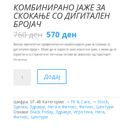
КОМБИНИРАНО ЈАЖЕ ЗА
СКОКАЊЕ СО ДИГИТАЛЕН
БРОЈАЧ
Original
Current
760
ден
570
ден
price
price
was:
is:
Високо квалитетно професионално комбинирано јаже за скокање со
760 ден.
570 ден.
дигитален бројач. Може да се користи како класично јаже, а може да се
користи и со странични топчиња-тегови во зависност од просторот.
На залиха
Комбинирано
Додај
Јаже
за
Скокање
со
Дигитален
Шифра:
SF-48
Категории:
-= Fit & Care
,
-= Stock
,
Бројач
Зделки
,
Здравје
,
Нега и Фитнес
,
Фитнес
,
Центури
количина
Ознаки:
Black Friday
,
Здравје
,
Игротека
,
Нега
,
Фитнес
,
Центури