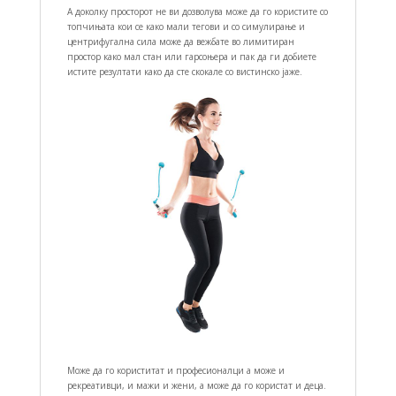
А доколку просторот не ви дозволува може да го користите со
топчињата кои се како мали тегови и со симулирање и
центрифугална сила може да вежбате во лимитиран
простор како мал стан или гарсоњера и пак да ги добиете
истите резултати како да сте скокале со вистинско јаже.
Може да го користитат и професионалци а може и
рекреативци, и мажи и жени, а може да го користат и деца.