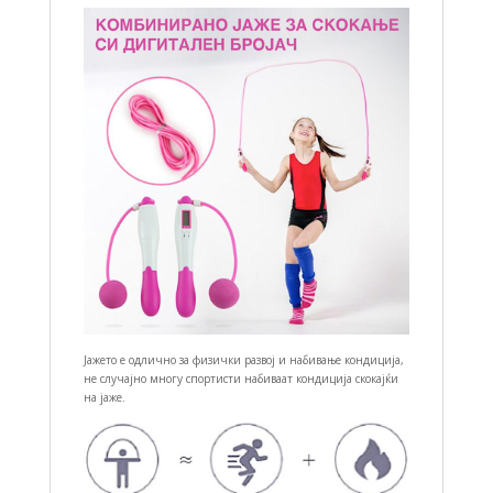
Јажето е одлично за физички развој и набивање кондиција,
не случајно многу спортисти набиваат кондиција скокајќи
на јаже.