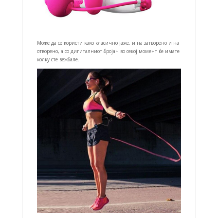
Може да се користи како класично јаже, и на затворено и на
отворено, а со дигиталниот бројач во секој момент ќе имате
колку сте вежбале.