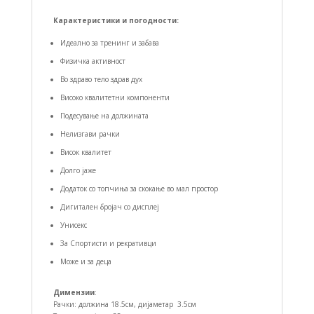
Карактеристики и погодности:
Идеално за тренинг и забава
Физичка активност
Во здраво тело здрав дух
Високо квалитетни компоненти
Подесување на должината
Нелизгави рачки
Висок квалитет
Долго јаже
Додаток со топчиња за скокање во мал простор
Дигитален бројач со дисплеј
Унисекс
За Спортисти и рекративци
Може и за деца
Димензии
:
Рачки: должина 18.5см, дијаметар 3.5см