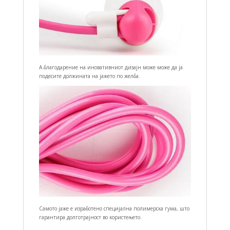
А благодарение на иновативниот дизајн може може да ја
подесите должината на јажето по желба.
Самото јаже е изработено специјална полимерска гума, што
гарантира долготрајност во користењето.