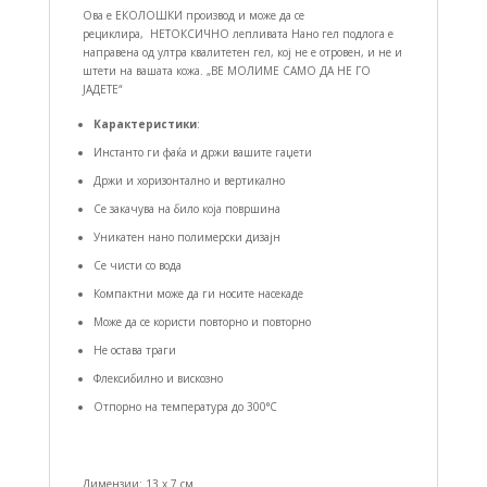
Ова е ЕКОЛОШКИ производ и може да се
рециклира, НЕТОКСИЧНО лепливата Нано гел подлога е
направена од ултра квалитетен гел, кој не е отровен, и не и
штети на вашата кожа. „ВЕ МОЛИМЕ САМО ДА НЕ ГО
ЈАДЕТЕ“
Карактеристики
:
Инстанто ги фаќа и држи вашите гаџети
Држи и хоризонтално и вертикално
Се закачува на било која површина
Уникатен нано полимерски дизајн
Се чисти со вода
Компактни може да ги носите насекаде
Може да се користи повторно и повторно
Не остава траги
Флексибилно и вискозно
Отпорно на температура до 300°С
Димензии: 13 x 7 см