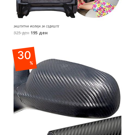
ЗАШТИТНА ФОЛИЈА ЗА СЕДИШТЕ
Original
Current
325
ден
195
ден
price
price
was:
is:
30
325 ден.
195 ден.
%