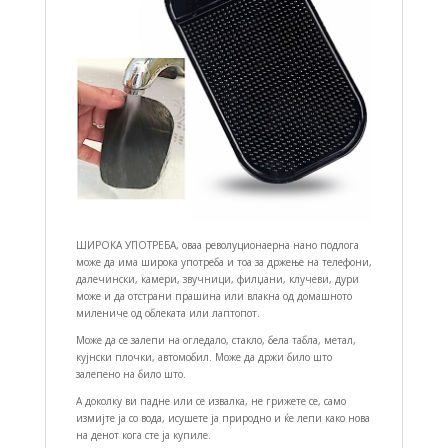
ШИРОКА УПОТРЕБА, оваа револуционаерна нано подлога
може да има широка употреба и тоа за држење на телефони,
далечински, камери, звучници, филџани, клучеви, дури
може и да отстрани прашина или влакна од домашното
милениче од облеката или лаптопот.
Може да се залепи на огледало, стакло, бела табла, метал,
кујнски плочки, автомобил. Може да држи било што
залепено на било што.
А доколку ви падне или се извалка, не грижете се, само
измијте ја со вода, исушете ја природно и ќе лепи како нова
на денот кога сте ја купиле.