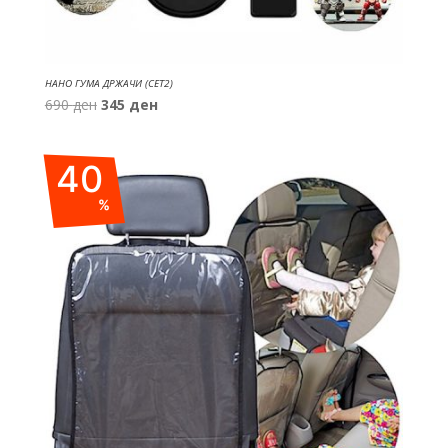
НАНО ГУМА ДРЖАЧИ (СЕТ2)
Original
Current
690
ден
345
ден
price
price
was:
is:
40
690 ден.
345 ден.
%