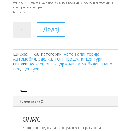
was:
is:
Анти слип подлога од нано гума, која може да ја користите користите
200 ден.
150 ден.
повторно и повторно..
На залиха
Нелизгава
Додај
Подлога
од
Нано
Гума
количина
Шифра:
JT-58
Категории:
Авто Галантерија
,
Автомобил
,
Зделки
,
ТОП Продукти
,
Центури
Ознаки:
As seen on TV
,
Држачи за Мобилен
,
Нано-
Гел
,
Центури
Опис
Коментари (0)
ОПИС
Иновативна подлога од нано гума (гел) со правоаголна