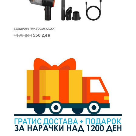
БЕЗЖИЧНА ПРАВОСМУКАЛКА
Original
Current
1100
ден
550
ден
price
price
was:
is:
1100 ден.
550 ден.