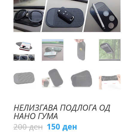
НЕЛИЗГАВА ПОДЛОГА ОД
НАНО ГУМА
Original
Current
200
ден
150
ден
price
price