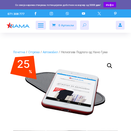
Инфо
Со секоја нарачка стануваш потенцијален доботник на ваучер од
5000 ден
!






071 308 777
0 Артикли

Почетна
/
Опрема
/
Автомобил
/ Нелизгава Подлога од Нано Гума
25
%