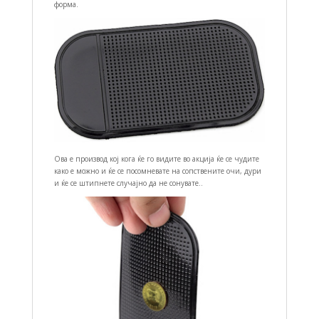
форма.
Ова е производ кој кога ќе го видите во акција ќе се чудите
како е можно и ќе се посомневате на сопствените очи, дури
и ќе се штипнете случајно да не сонувате..