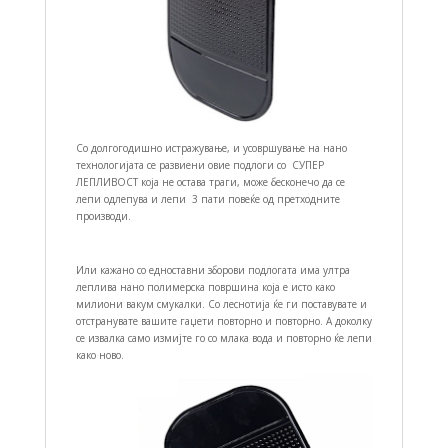
Со долгогодишно истражување, и усовршување на нано
технологијата се развиени овие подлоги со СУПЕР
ЛЕПЛИВОСТ која не остава траги, може бесконечо да се
лепи одлепува и лепи 3 пати повеќе од претходните
производи.
Или кажано со едноставни зборови подлогата има ултра
леплива нано полимерска површина која е исто како
милиони вакум смукалки. Со леснотија ќе ги поставувате и
отстранувате вашите гаџети повторно и повторно. А доколку
се извалка само измијте го со млака вода и повторно ќе лепи
како ново.