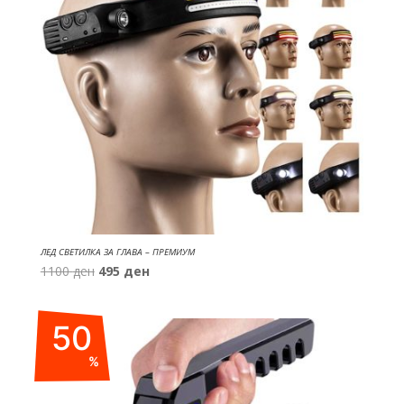
ЛЕД СВЕТИЛКА ЗА ГЛАВА – ПРЕМИУМ
Original
Current
1100
ден
495
ден
price
price
was:
is:
50
1100 ден.
495 ден.
%