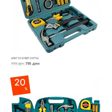
АЛАТ СО КУФЕР (СЕТ16)
Original
Current
995
ден
795
ден
price
price
was:
is:
20
995 ден.
795 ден.
%