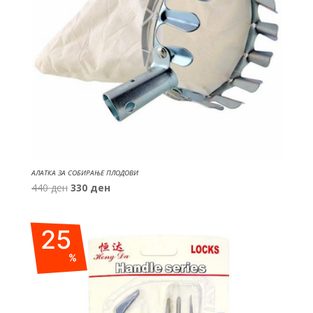
АЛАТКА ЗА СОБИРАЊЕ ПЛОДОВИ
Original
Current
440
ден
330
ден
price
price
was:
is:
25
440 ден.
330 ден.
%