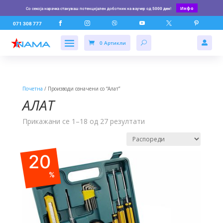
Инфо
Со секоја нарачка стануваш потенцијален доботник на ваучер од
5000 ден
!






071 308 777
0 Артикли

Почетна
/ Производи означени со “Алат”
АЛАТ
Прикажани се 1–18 од 27 резултати
20
%