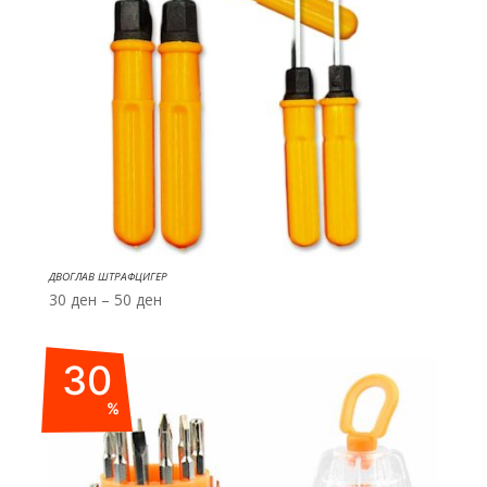
ДВОГЛАВ ШТРАФЦИГЕР
Price
30
ден
–
50
ден
range:
30 ден
30
through
50 ден
%