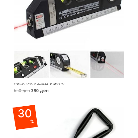
КОМБИНИРАНА АЛАТКА ЗА МЕРЕЊЕ
Original
Current
650
ден
390
ден
price
price
was:
is:
30
650 ден.
390 ден.
%